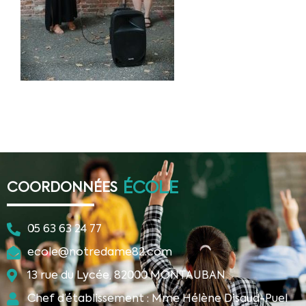
ÉCOLE
COORDONNÉES
05 63 63 24 77
ecole@notredame82.com
13 rue du Lycée, 82000 MONTAUBAN
Chef d’établissement : Mme Hélène Disaud-Puel