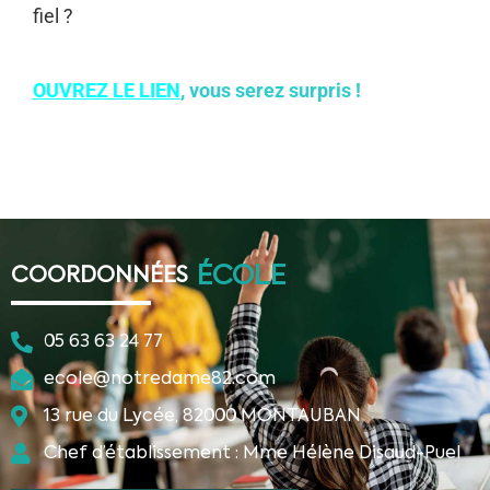
fiel ?
OUVREZ LE LIEN
, vous serez surpris !
ÉCOLE
COORDONNÉES
05 63 63 24 77
ecole@notredame82.com
13 rue du Lycée, 82000 MONTAUBAN
Chef d’établissement : Mme Hélène Disaud-Puel