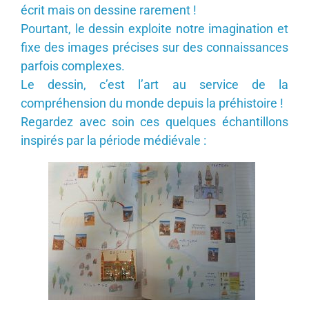
écrit mais on dessine rarement !
Pourtant, le dessin exploite notre imagination et
fixe des images précises sur des connaissances
parfois complexes.
Le dessin, c’est l’art au service de la
compréhension du monde depuis la préhistoire !
Regardez avec soin ces quelques échantillons
inspirés par la période médiévale :