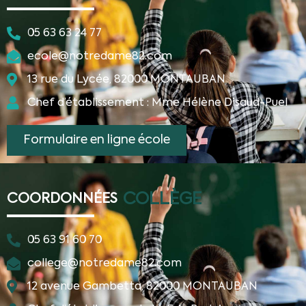
05 63 63 24 77
ecole@notredame82.com
13 rue du Lycée, 82000 MONTAUBAN
Chef d’établissement : Mme Hélène Disaud-Puel
Formulaire en ligne école
COLLÈGE
COORDONNÉES
05 63 91 60 70
college@notredame82.com
12 avenue Gambetta, 82000 MONTAUBAN