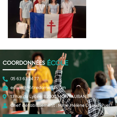
ÉCOLE
COORDONNÉES
05 63 63 24 77
ecole@notredame82.com
13 rue du Lycée, 82000 MONTAUBAN
Chef d’établissement : Mme Hélène Disaud-Puel