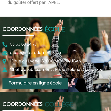
du goûter offert par l’APEL.
ÉCOLE
COORDONNÉES
05 63 63 24 77
ecole@notredame82.com
13 rue du Lycée, 82000 MONTAUBAN
Chef d’établissement : Mme Hélène Disaud-Puel
Formulaire en ligne école
COLLÈGE
COORDONNÉES